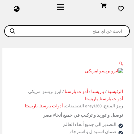
كمية
خطي
ايرو
لى
بريسو
لمحتوى
امريكى
Products
search
🔍
الرئيسية
/
باريستا
/
أدوات بارستا
/ ايرو بريسو امريكى
أدوات بارستا
,
باريستا
رمز المنتج:
onsy1260
التصنيفات:
أدوات بارستا
,
باريستا
توصيل و توريد و تركيب في جميع أنحاء مصر
التصدير الي جميع أنحاء العالم
ضمان استبدال و استرجاع