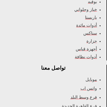
بوفيه
خباز وحلواني
باريستا
أدوات مائدة
سناكس
جزارة
أجهزة قياس
أدوات نظافة
تواصل معنا
موبايل
واتس اب
فرع وسط البلد
فرع القاهرة الجديدة