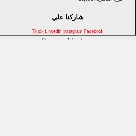
شاركنا علي
Tiktok
Linkedin
Instagram
Facebook
Powered by
Inza
Menu
منتجات مميزة
علامات تجارية
OZTI
Fathy Mahmoud
GASTROPLAST
KITPRO
CSA
Arcos