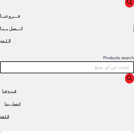
فـــروعنــا
اتـــصل بــنـا
الـلـغة
Products search
فــروعنـا
اتـصل بـنـا
الـلـغة