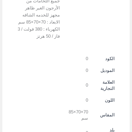
جميع اللحامات من
الأرجون الغير ظاهر
مجهز للخدمه الشاقه
الابعاد : 70×70×85 سم
الكهرباء : 380 فولت / 3
فاز / 50 هرتز
الكود
0
الموديل
0
العلامة
0
التجارية
اللون
0
70×70×85
المقاس
سم
بلد