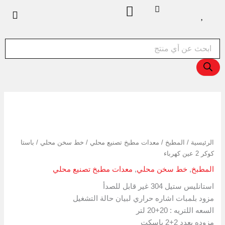
خطي
لى
لمحتوى
Products
search
كمية
باستا
كوكر
2
الرئيسية
/
المطبخ
/
معدات مطبخ تصنيع محلي
/
خط سخن محلي
/ باستا
عين
كوكر 2 عين كهرباء
كهرباء
المطبخ
,
خط سخن محلي
,
معدات مطبخ تصنيع محلي
استانليس ستيل 304 غير قابل للصدأ
مزود بلمبات اشاره حراري لبيان حالة التشغيل
السعه اللتريه : 20+20 لتر
مزوده بعدد 2+2 باسكت