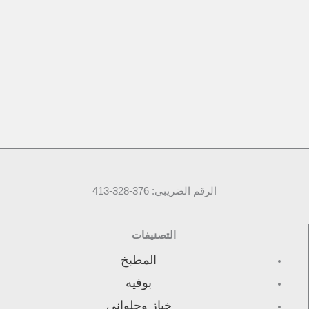
الرقم الضريبي: 376-328-413
التصنيفات
المطبخ
بوفيه
خباز وحلواني