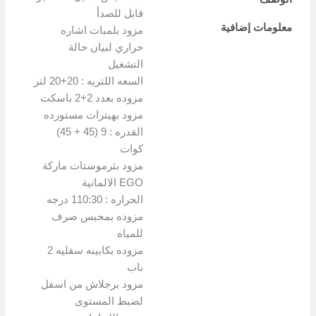
الوصف
قابل للصدأ
معلومات إضافية
مزود بلمبات اشاره
حراري لبيان حالة
التشغيل
السعه اللتريه : 20+20 لتر
مزوده بعدد 2+2 باسكت
مزود بهيترات مستورده
القدره : 9 (45 + 45)
كوات
مزود بثرموستات ماركة
EGO الالمانية
الحراره : 110:30 درجه
مزوده بمحبس صرف
للمياه
مزوده بكابينه سفليه 2
باب
مزود برجلاش من اسفل
لضبط المستوى