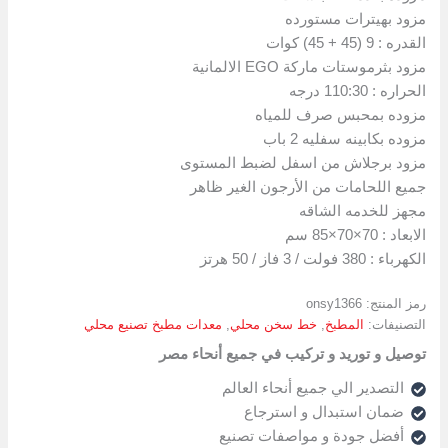
مزود بهيترات مستورده
القدره : 9 (45 + 45) كوات
مزود بثرموستات ماركة EGO الالمانية
الحراره : 110:30 درجه
مزوده بمحبس صرف للمياه
مزوده بكابينه سفليه 2 باب
مزود برجلاش من اسفل لضبط المستوى
جميع اللحامات من الأرجون الغير ظاهر
مجهز للخدمه الشاقه
الابعاد : 70×70×85 سم
الكهرباء : 380 فولت / 3 فاز / 50 هرتز
رمز المنتج:
onsy1366
التصنيفات:
المطبخ
,
خط سخن محلي
,
معدات مطبخ تصنيع محلي
توصيل و توريد و تركيب في جميع أنحاء مصر
التصدير الي جميع أنحاء العالم
ضمان استبدال و استرجاع
أفضل جودة و مواصفات تصنيع