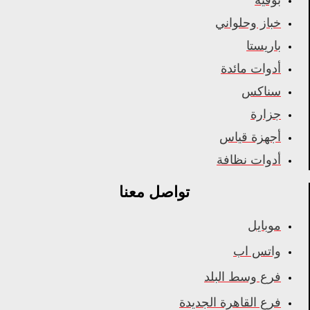
خباز وحلواني
باريستا
أدوات مائدة
سناكس
جزارة
أجهزة قياس
أدوات نظافة
تواصل معنا
موبايل
واتس اب
فرع وسط البلد
فرع القاهرة الجديدة