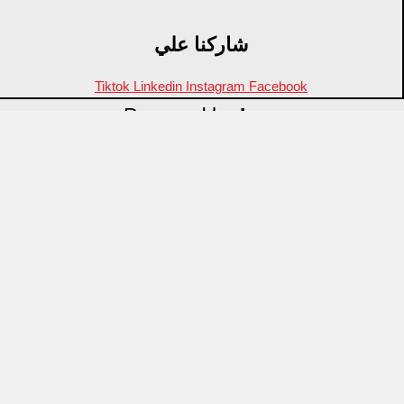
شاركنا علي
Tiktok
Linkedin
Instagram
Facebook
Powered by
Inza
Menu
منتجات مميزة
علامات تجارية
OZTI
Fathy Mahmoud
GASTROPLAST
KITPRO
CSA
Arcos
ID Fine