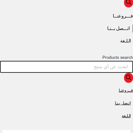
فـــروعنــا
اتـــصل بــنـا
الـلـغة
Products search
فــروعنـا
اتـصل بـنـا
الـلـغة