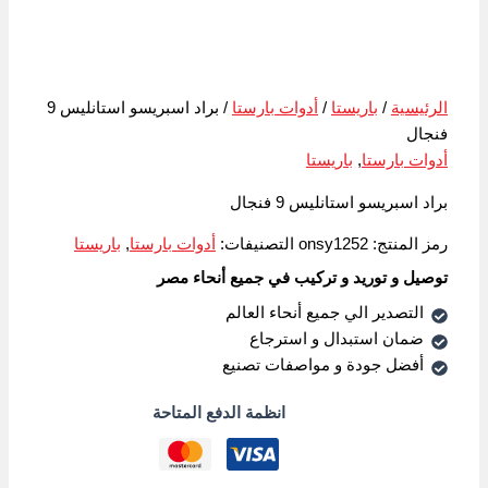
الرئيسية
/
باريستا
/
أدوات بارستا
/ براد اسبريسو استانليس 9
فنجال
أدوات بارستا
,
باريستا
براد اسبريسو استانليس 9 فنجال
رمز المنتج:
onsy1252
التصنيفات:
أدوات بارستا
,
باريستا
توصيل و توريد و تركيب في جميع أنحاء مصر
التصدير الي جميع أنحاء العالم
ضمان استبدال و استرجاع
أفضل جودة و مواصفات تصنيع
انظمة الدفع المتاحة