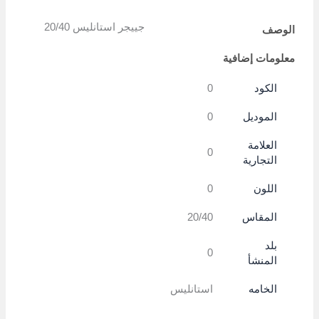
Link
جييجر استانليس 20/40
الوصف
معلومات إضافية
الكود
0
الموديل
0
العلامة
0
التجارية
اللون
0
المقاس
20/40
بلد
0
المنشأ
الخامه
استانليس