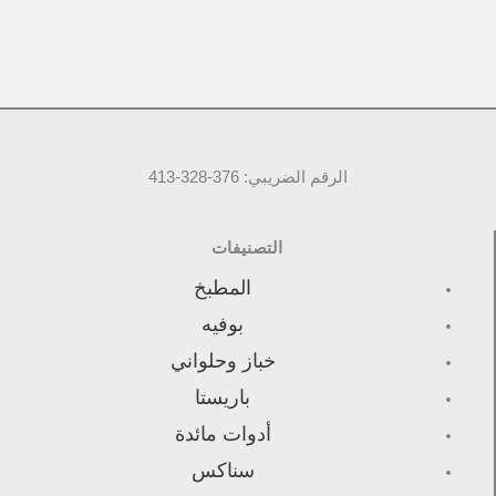
الرقم الضريبي: 376-328-413
التصنيفات
المطبخ
بوفيه
خباز وحلواني
باريستا
أدوات مائدة
سناكس