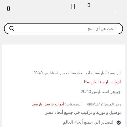
خطي
لى
لمحتوى
Products
search
كمية
جيجر
استانليس
20/40
الرئيسية
/
باريستا
/
أدوات بارستا
/ جيجر استانليس 20/40
أدوات بارستا
,
باريستا
جييجر استانليس 20/40
رمز المنتج:
onsy1142
التصنيفات:
أدوات بارستا
,
باريستا
توصيل و توريد و تركيب في جميع أنحاء مصر
التصدير الي جميع أنحاء العالم