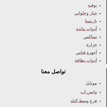
بوفيه
خباز وحلواني
باريستا
أدوات مائدة
سناكس
جزارة
أجهزة قياس
أدوات نظافة
تواصل معنا
موبايل
واتس اب
فرع وسط البلد