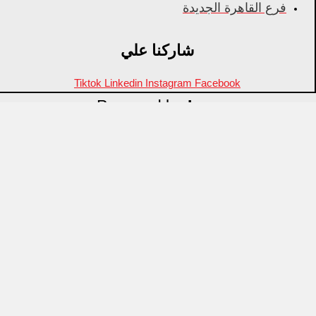
فرع القاهرة الجديدة
شاركنا علي
Tiktok
Linkedin
Instagram
Facebook
Powered by
Inza
Menu
منتجات مميزة
علامات تجارية
OZTI
Fathy Mahmoud
GASTROPLAST
KITPRO
CSA
Arcos