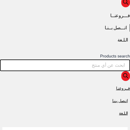
فـــروعنــا
اتـــصل بــنـا
الـلـغة
Products search
فــروعنـا
اتـصل بـنـا
الـلـغة