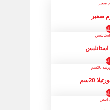
م صغير
لة
استانليس
لة
ا 20سم
لة