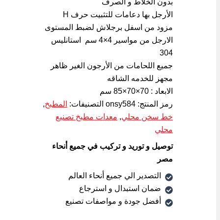
بدون الخلاط و الصرف
الأرجل بها دعامات للتثبيت حرف H
مزود من اسفل برجلاش لضبط المستوى
الارجل من مواسير 4×4 سم استانليس
304
جميع اللحامات من الأرجون الغير ظاهر
مجهز للخدمه الشاقه
الابعاد : 70×70×85 سم
رمز المنتج:
onsy584
التصنيفات:
المطبخ
,
خط سخن محلي
,
معدات مطبخ تصنيع
محلي
توصيل و توريد و تركيب في جميع أنحاء
مصر
التصدير الي جميع أنحاء العالم
ضمان استبدال و استرجاع
أفضل جودة و مواصفات تصنيع