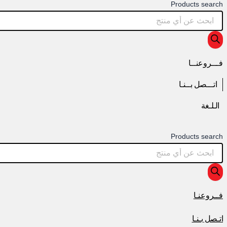
Products search
فـــروعنــا
اتـــصل بــنـا
الـلـغة
Products search
فــروعنـا
اتـصل بـنـا