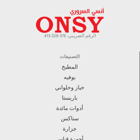
الرقم الضريبي: 376-328-413
التصنيفات
المطبخ
بوفيه
خباز وحلواني
باريستا
أدوات مائدة
سناكس
جزارة
أجهزة قياس