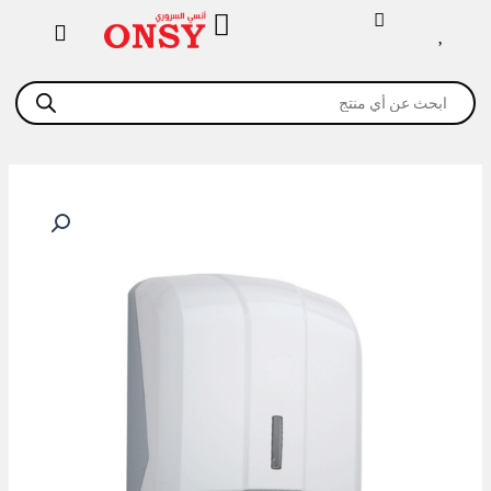
خطي
لى
لمحتوى
Products
search
كمية
دسبنسر
مناديل
سحب