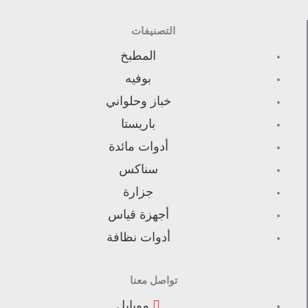
التصنيفات
المطبخ
بوفيه
خباز وحلواني
باريستا
أدوات مائدة
سناكس
جزارة
أجهزة قياس
أدوات نظافة
تواصل معنا
موبايل