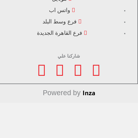
واتس اب
فرع وسط البلد
فرع القاهرة الجديدة
شاركنا علي
F
I
L
T
a
n
i
i
Powered by
Inza
c
s
n
k
e
t
k
t
b
a
e
o
منتجات مميزة