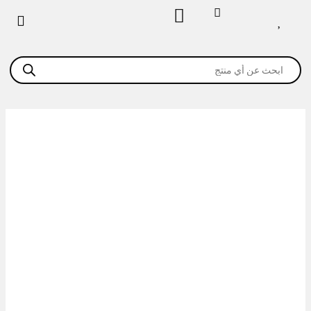
خطي
لى
لمحتوى
Products
search
كمية
رحايا
5
لتر
تركى
/
viber