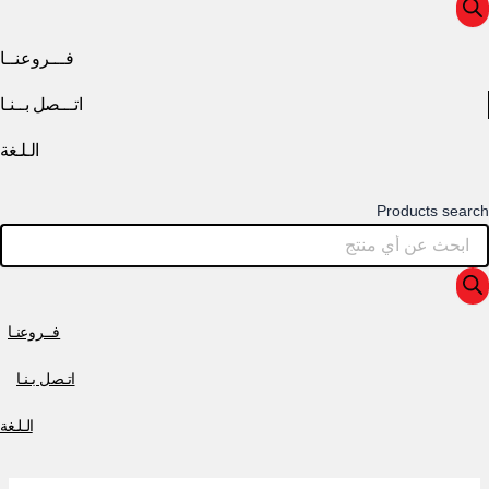
فـــروعنــا
اتـــصل بــنـا
الـلـغة
Products search
فــروعنـا
اتـصل بـنـا
الـلـغة