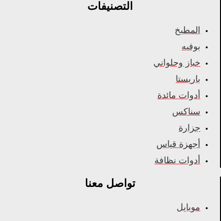
التصنيفات
المطبخ
بوفيه
خباز وحلواني
باريستا
أدوات مائدة
سناكس
جزارة
أجهزة قياس
أدوات نظافة
تواصل معنا
موبايل