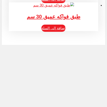
طبق فواكه عميق 30 سم
إضافة إلى السلة