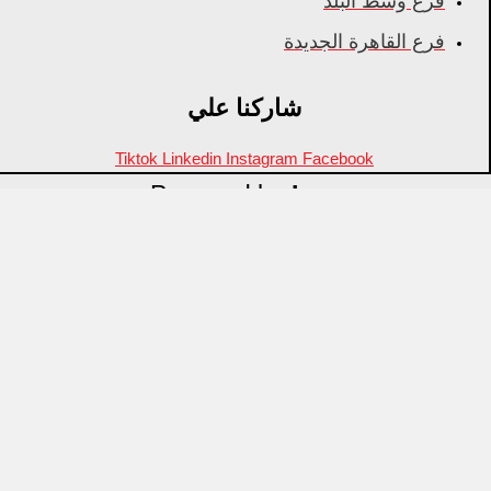
فرع وسط البلد
فرع القاهرة الجديدة
شاركنا علي
Tiktok
Linkedin
Instagram
Facebook
Powered by
Inza
Menu
منتجات مميزة
علامات تجارية
OZTI
Fathy Mahmoud
GASTROPLAST
KITPRO
CSA