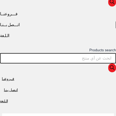
فـــروعنــا
اتـــصل بــنـا
الـلـغة
Products search
فــروعنـا
اتـصل بـنـا
الـلـغة