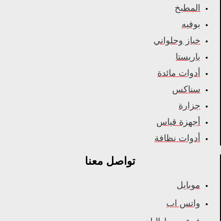
المطبخ
بوفيه
خباز وحلواني
باريستا
أدوات مائدة
سناكس
جزارة
أجهزة قياس
أدوات نظافة
تواصل معنا
موبايل
واتس اب