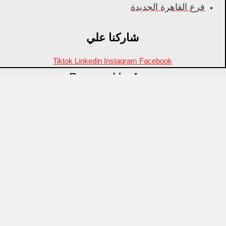
فرع القاهرة الجديدة
شاركنا علي
Tiktok
Linkedin
Instagram
Facebook
Powered by
Inza
Menu
منتجات مميزة
علامات تجارية
OZTI
Fathy Mahmoud
GASTROPLAST
KITPRO
CSA
Arcos