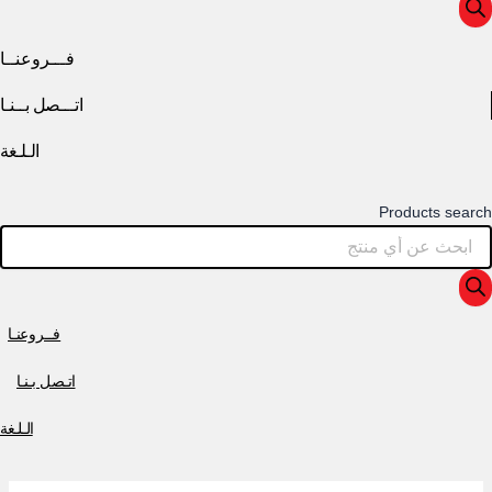
فـــروعنــا
اتـــصل بــنـا
الـلـغة
Products search
فــروعنـا
اتـصل بـنـا
الـلـغة