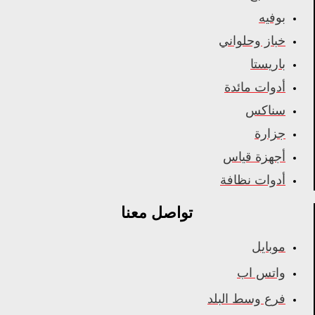
بوفيه
خباز وحلواني
باريستا
أدوات مائدة
سناكس
جزارة
أجهزة قياس
أدوات نظافة
تواصل معنا
موبايل
واتس اب
فرع وسط البلد