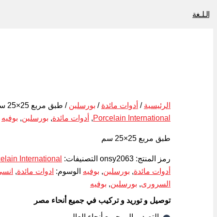
الـلـغة
الرئيسية
/
أدوات مائدة
/
بورسلين
/ طبق مربع 25×25 سم
Porcelain International
,
أدوات مائدة
,
بورسلين
,
بوفيه
طبق مربع 25×25 سم
رمز المنتج:
onsy2063
التصنيفات:
elain International
أدوات مائدة
,
بورسلين
,
بوفيه
الوسوم:
ادوات مائدة
,
انسي
السرورى
,
بورسلين
,
بوفيه
توصيل و توريد و تركيب في جميع أنحاء مصر
التصدير الي جميع أنحاء العالم