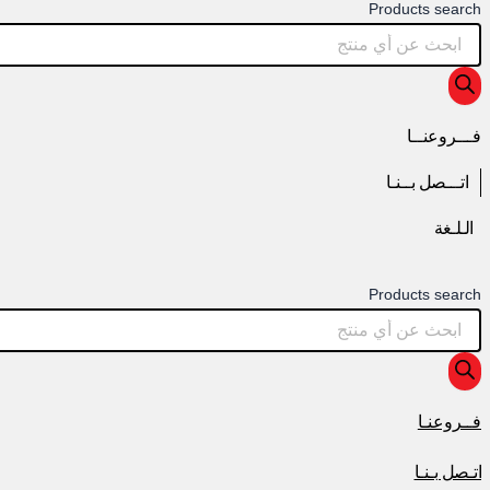
Products search
فـــروعنــا
اتـــصل بــنـا
الـلـغة
Products search
فــروعنـا
اتـصل بـنـا