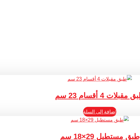
 مقبلات 4 أقسام 23 سم
إضافة إلى السلة
طبق مستطيل 29×18 سم