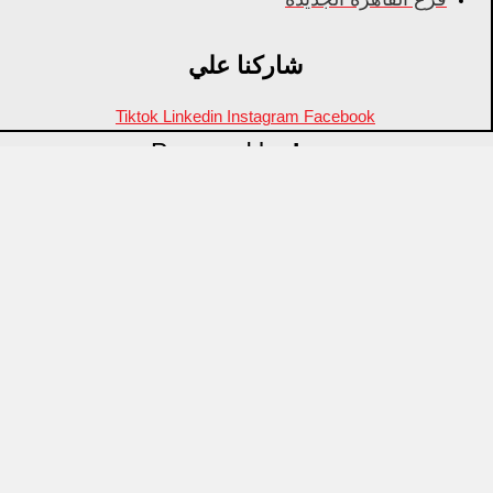
شاركنا علي
Tiktok
Linkedin
Instagram
Facebook
Powered by
Inza
Menu
منتجات مميزة
علامات تجارية
OZTI
Fathy Mahmoud
GASTROPLAST
KITPRO
CSA
Arcos