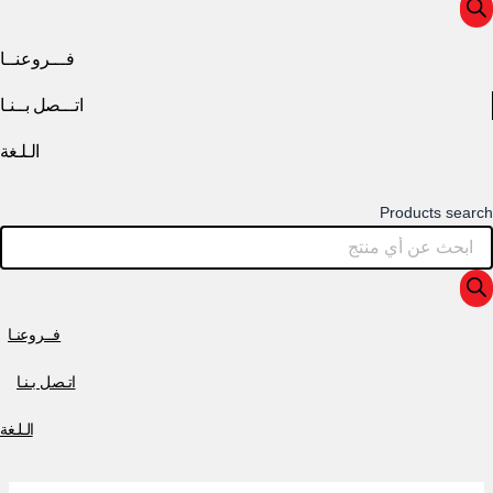
فـــروعنــا
اتـــصل بــنـا
الـلـغة
Products search
فــروعنـا
اتـصل بـنـا
الـلـغة