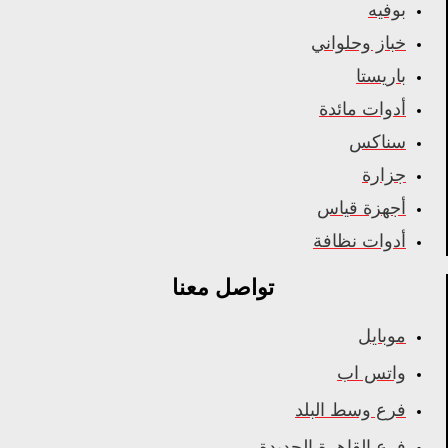
بوفيه
خباز وحلواني
باريستا
أدوات مائدة
سناكس
جزارة
أجهزة قياس
أدوات نظافة
تواصل معنا
موبايل
واتس اب
فرع وسط البلد
فرع القاهرة الجديدة