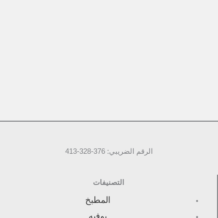
الرقم الضريبي: 376-328-413
التصنيفات
المطبخ
بوفيه