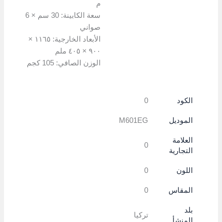
م
سعة الكابينة: 30 سم × 6
صواني
الأبعاد الخارجية: ١١٦٥ ×
٩٠٠ × ٤٠٥ ملم
الوزن الصافي: 105 كجم
الكود
0
الموديل
M601EG
العلامة
0
التجارية
اللون
0
المقاس
0
بلد
تركيا
المنشأ