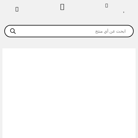
خطي
لى
لمحتوى
Products
search
كمية
فرن
6
بيتزا
1
دك
غاز
تركى
inoxclass