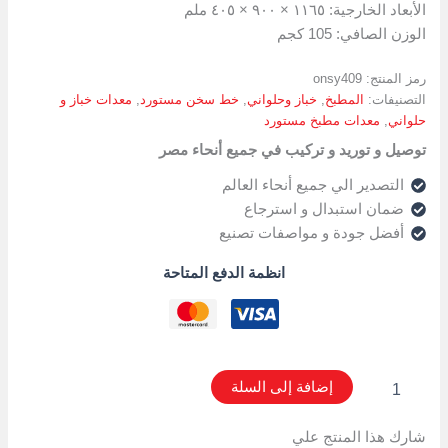
الأبعاد الخارجية: ١١٦٥ × ٩٠٠ × ٤٠٥ ملم
الوزن الصافي: 105 كجم
رمز المنتج:
onsy409
التصنيفات:
المطبخ
,
خباز وحلواني
,
خط سخن مستورد
,
معدات خباز و
حلواني
,
معدات مطبخ مستورد
توصيل و توريد و تركيب في جميع أنحاء مصر
التصدير الي جميع أنحاء العالم
ضمان استبدال و استرجاع
أفضل جودة و مواصفات تصنيع
انظمة الدفع المتاحة
إضافة إلى السلة
شارك هذا المنتج علي