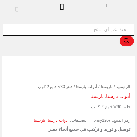
خطي
لى
لمحتوى
Products
search
كمية
فلتر
V60
قمع
الرئيسية
/
باريستا
/
أدوات بارستا
/ فلتر V60 قمع 2 كوب
2
كوب
أدوات بارستا
,
باريستا
فلتر V60 قمع 2 كوب
رمز المنتج:
onsy1267
التصنيفات:
أدوات بارستا
,
باريستا
توصيل و توريد و تركيب في جميع أنحاء مصر