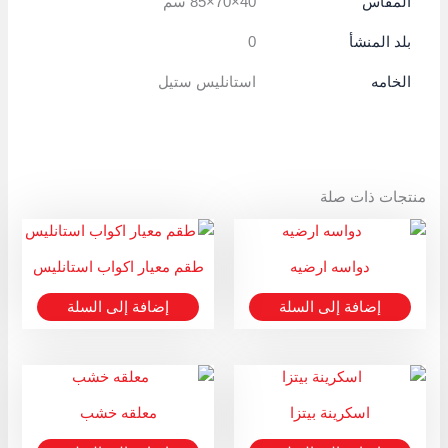
المقاس
40×70×85 سم
بلد المنشأ
0
الخامه
استانليس ستيل
منتجات ذات صلة
دواسه ارضيه
طقم معيار اكواب استانليس
إضافة إلى السلة
إضافة إلى السلة
اسكرينة بيتزا
معلقه خشب