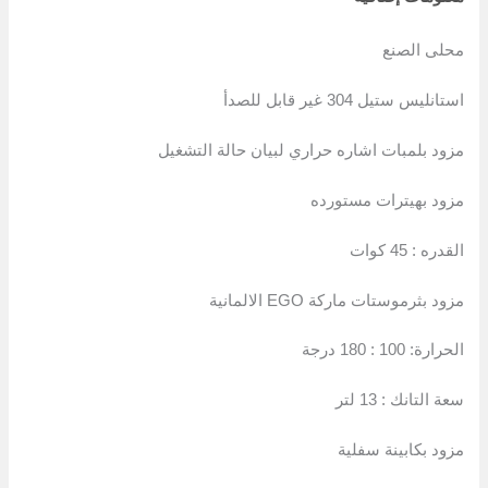
معلومات إضافية
محلى الصنع
استانليس ستيل 304 غير قابل للصدأ
مزود بلمبات اشاره حراري لبيان حالة التشغيل
مزود بهيترات مستورده
القدره : 45 كوات
مزود بثرموستات ماركة EGO الالمانية
الحرارة: 100 : 180 درجة
سعة التانك : 13 لتر
مزود بكابينة سفلية