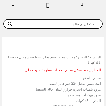
خطي
لى
لمحتوى
Products
search
كمية
قلاية
1
الرئيسية
/
المطبخ
/
معدات مطبخ تصنيع محلي
/
خط سخن محلي
/ قلاية 1
تانك
تانك كهرباء
كهرباء
المطبخ
,
خط سخن محلي
,
معدات مطبخ تصنيع محلي
محلى الصنع
استانليس ستيل 304 غير قابل للصدأ
مزود بلمبات اشاره حراري لبيان حالة التشغيل
مزود بهيترات مستورده
القدره : 45 كوات