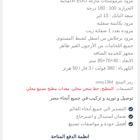
مزود بثرموستات ماركة EGO الالمانية
الحرارة: 100 : 180 درجة
سعة التانك : 13 لتر
مزود بكابينة سفلية
مزودة بعدد 1 صفاية زيت
مزود برجلاش من اسفل لضبط المستوى
جميع اللحامات من الأرجون الغير ظاهر
مجهز للخدمه الشاقه
الابعاد : 40×70×85 سم
الكهرباء : 380 فولت / 3 فاز / 50 هرتز
رمز المنتج:
onsy1364
التصنيفات:
المطبخ
,
خط سخن محلي
,
معدات مطبخ تصنيع محلي
توصيل و توريد و تركيب في جميع أنحاء مصر
التصدير الي جميع أنحاء العالم
ضمان استبدال و استرجاع
أفضل جودة و مواصفات تصنيع
انظمة الدفع المتاحة