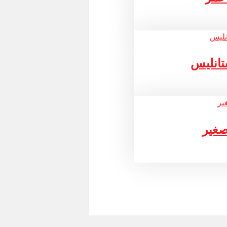
تانليس
صغير