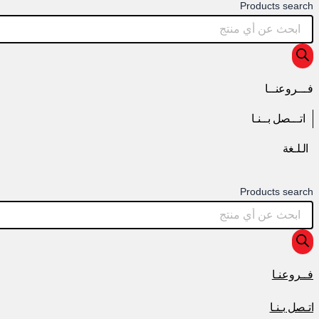
Products search
فـــروعنــا
اتـــصل بــنـا
الـلـغة
Products search
فــروعنـا
اتـصل بـنـا