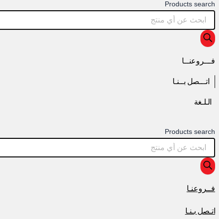
Products search
فـــروعنــا
اتـــصل بــنـا
الـلـغة
Products search
فــروعنـا
اتـصل بـنـا