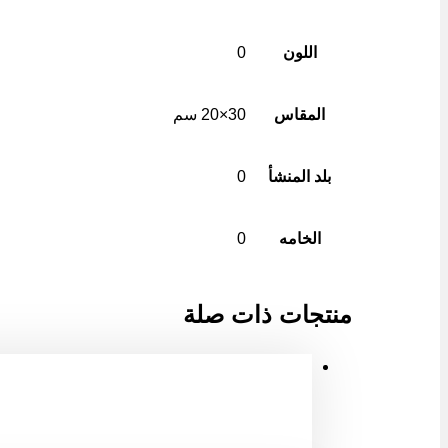
اللون
0
المقاس
30×20 سم
بلد المنشأ
0
الخامه
0
منتجات ذات صلة