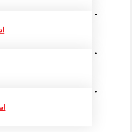
اش
اس