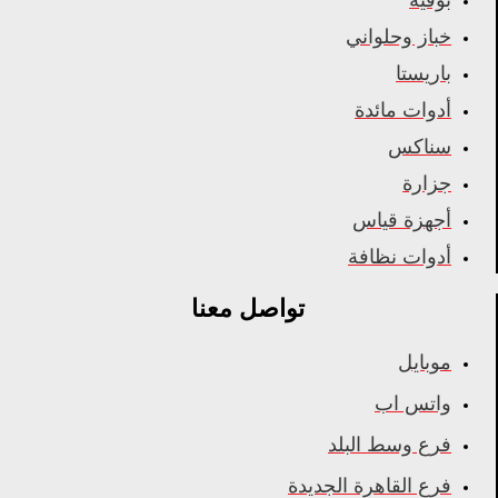
خباز وحلواني
باريستا
أدوات مائدة
سناكس
جزارة
أجهزة قياس
أدوات نظافة
تواصل معنا
موبايل
واتس اب
فرع وسط البلد
فرع القاهرة الجديدة