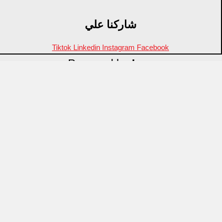
شاركنا علي
Tiktok
Linkedin
Instagram
Facebook
Powered by
Inza
Menu
منتجات مميزة
علامات تجارية
OZTI
Fathy Mahmoud
GASTROPLAST
KITPRO
CSA
Arcos
ID Fine