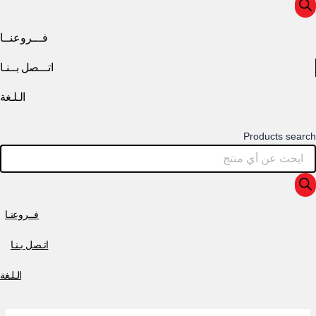
فـــروعنــا
اتـــصل بــنـا
الـلـغة
Products search
فــروعنـا
اتـصل بـنـا
الـلـغة