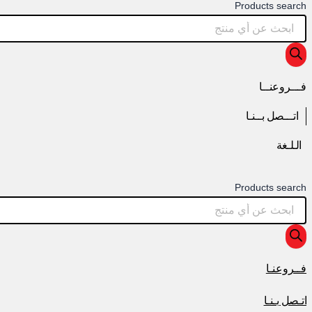
Products search
فـــروعنــا
اتـــصل بــنـا
الـلـغة
Products search
فــروعنـا
اتـصل بـنـا