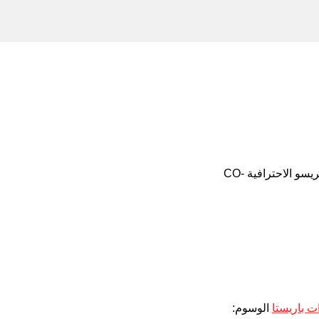
/ ماكينة تحضير الإسبريسو الاحترافية CO-
ت باريستا
الوسوم: