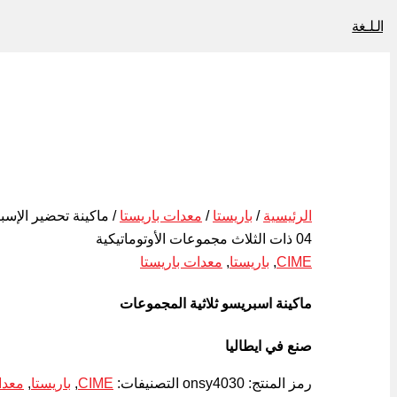
الـلـغة
الرئيسية
/
باريستا
/
معدات باريستا
04 ذات الثلاث مجموعات الأوتوماتيكية
CIME
,
باريستا
,
معدات باريستا
ماكينة اسبريسو ثلاثية المجموعات
صنع في ايطاليا
رمز المنتج:
onsy4030
التصنيفات:
CIME
,
باريستا
,
معدا