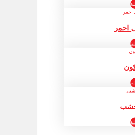
لة
ى احمر
لة
كون
لة
 خشب
لة