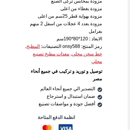
مزودة بمحابس تركى الصنع
مزودة بغطاء من اعلى
مزودة بهواية قطر 25سم من اعلى
مزودة بعدد 4 عجلات من اسفل 2 منهم
بفرامل
الابعاد : 120*80*190سم
رمز المنتج:
onsy588
التصنيفات:
المطبخ
,
خط سخن محلي
,
معدات مطبخ تصنيع
محلي
توصيل و توريد و تركيب في جميع أنحاء
مصر
التصدير الي جميع أنحاء العالم
ضمان استبدال و استرجاع
أفضل جودة و مواصفات تصنيع
انظمة الدفع المتاحة