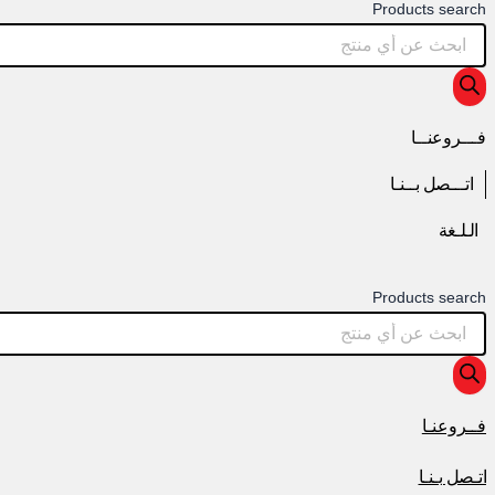
Products search
فـــروعنــا
اتـــصل بــنـا
الـلـغة
Products search
فــروعنـا
اتـصل بـنـا