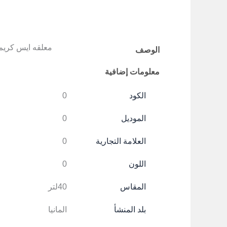
معلقه ايس كريم سوسته
الوصف
معلومات إضافية
الكود
0
الموديل
0
العلامة التجارية
0
اللون
0
المقاس
40لتر
بلد المنشأ
المانيا