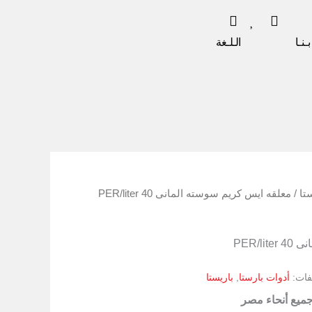
ـنـا
الـلـغة
تا
/ معلقه ايس كريم سوسته المانى 40 PER/liter
PER/l
يفات:
أدوات بارستا
,
باريستا
جميع أنحاء مصر