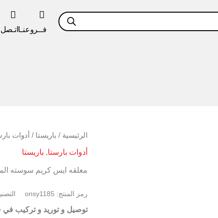
فــروعنـا
اتـصل ب
كمية
الرئيسية
/
باريستا
/
أدوات بارس
معلقه
أدوات بارستا
,
باريستا
ايس
كريم
معلقه ايس كريم سوسته المانى 40 iter
سوسته
المانى
40
رمز المنتج:
onsy1185
التصن
PER/liter
توصيل و توريد و تركيب في 