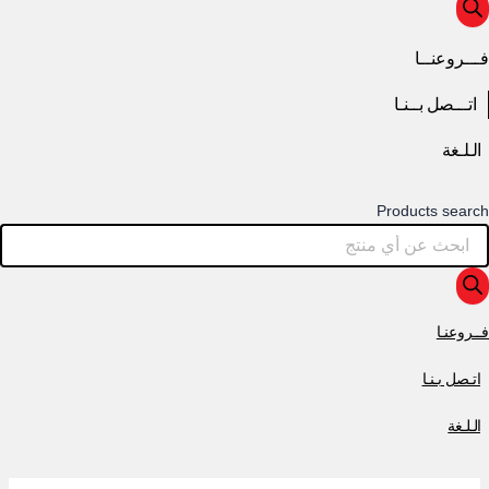
فـــروعنــا
اتـــصل بــنـا
الـلـغة
Products search
فــروعنـا
اتـصل بـنـا
الـلـغة