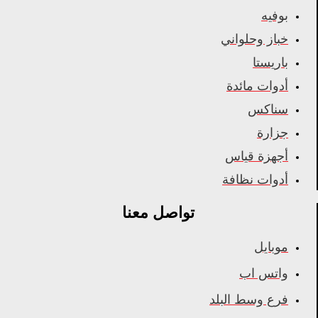
بوفيه
خباز وحلواني
باريستا
أدوات مائدة
سناكس
جزارة
أجهزة قياس
أدوات نظافة
تواصل معنا
موبايل
واتس اب
فرع وسط البلد