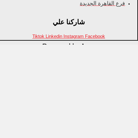
فرع القاهرة الجديدة
شاركنا علي
Tiktok
Linkedin
Instagram
Facebook
Powered by
Inza
Menu
منتجات مميزة
علامات تجارية
OZTI
Fathy Mahmoud
GASTROPLAST
KITPRO
CSA
Arcos