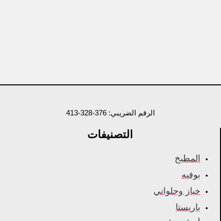
الرقم الضريبي: 376-328-413
التصنيفات
المطبخ
بوفيه
خباز وحلواني
باريستا