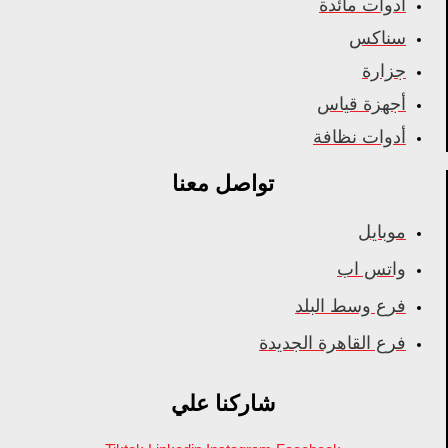
أدوات مائدة
سناكس
جزارة
أجهزة قياس
أدوات نظافة
تواصل معنا
موبايل
واتس اب
فرع وسط البلد
فرع القاهرة الجديدة
شاركنا علي