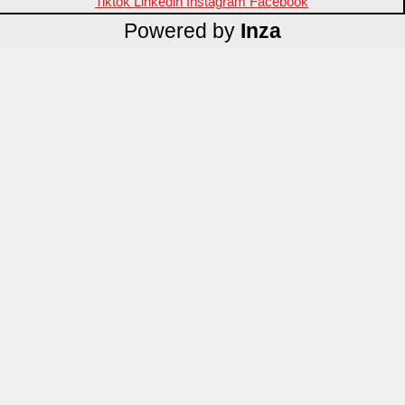
Tiktok
Linkedin
Instagram
Facebook
Powered by
Inza
منتجات مميزة
علامات تجارية
OZTI
Fathy Mahmoud
GASTROPLAST
KITPRO
CSA
Arcos
ID Fine
Porcelain International
Pasabahce
KEF
BERGAM
BREMA