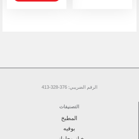
الرقم الضريبي: 376-328-413
التصنيفات
المطبخ
بوفيه
خباز وحلواني