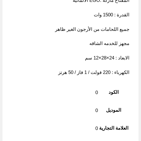
المفتاح ماركة :EGO الالمانية
القدرة : 1500 وات
جميع اللحامات من الأرجون الغير ظاهر
مجهز للخدمه الشاقه
الابعاد : 24×28×12 سم
الكهرباء : 220 فولت / 1 فاز / 50 هرتز
الكود
0
الموديل
0
العلامة التجارية
0