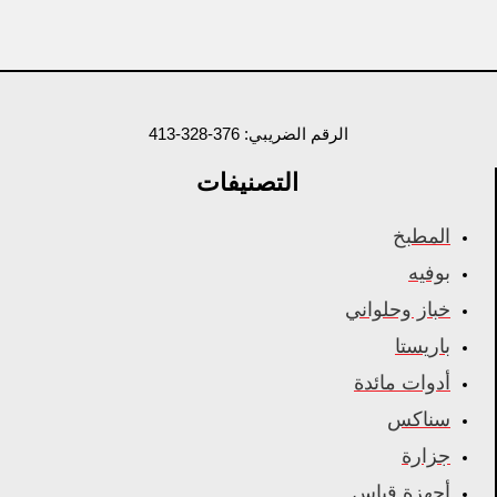
الرقم الضريبي: 376-328-413
التصنيفات
المطبخ
بوفيه
خباز وحلواني
باريستا
أدوات مائدة
سناكس
جزارة
أجهزة قياس