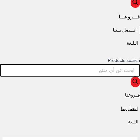
فـــروعنــا
اتـــصل بــنـا
الـلـغة
Products search
فــروعنـا
اتـصل بـنـا
الـلـغة