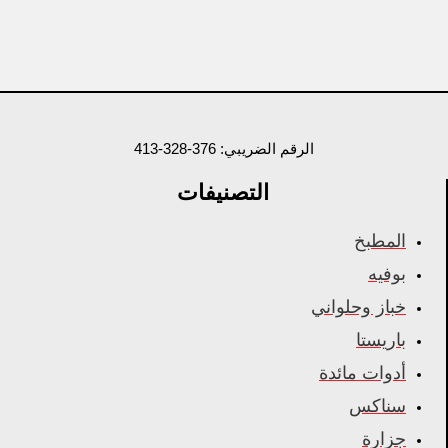
الرقم الضريبي: 376-328-413
التصنيفات
المطبخ
بوفيه
خباز وحلواني
باريستا
أدوات مائدة
سناكس
جزارة