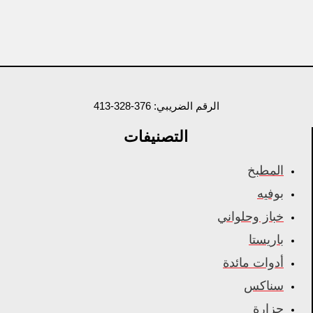
الرقم الضريبي: 376-328-413
التصنيفات
المطبخ
بوفيه
خباز وحلواني
باريستا
أدوات مائدة
سناكس
جزارة