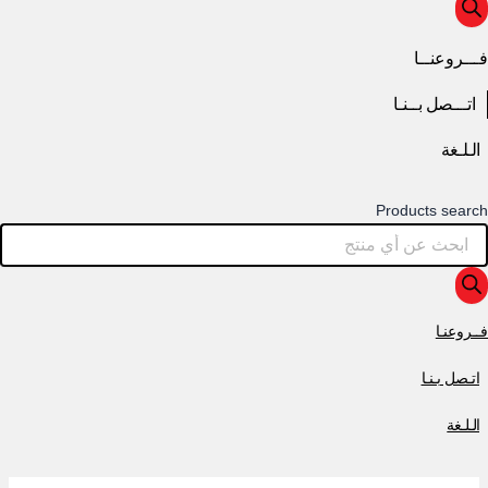
فـــروعنــا
اتـــصل بــنـا
الـلـغة
Products search
فــروعنـا
اتـصل بـنـا
الـلـغة