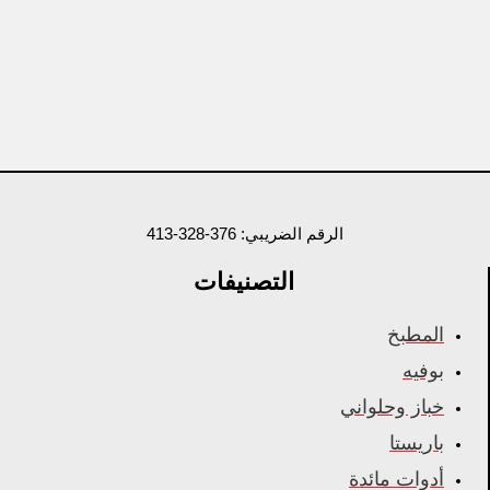
الرقم الضريبي: 376-328-413
التصنيفات
المطبخ
بوفيه
خباز وحلواني
باريستا
أدوات مائدة