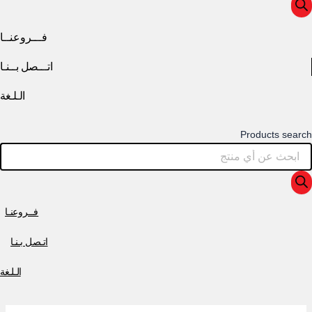
فـــروعنــا
اتـــصل بــنـا
الـلـغة
Products search
فــروعنـا
اتـصل بـنـا
الـلـغة