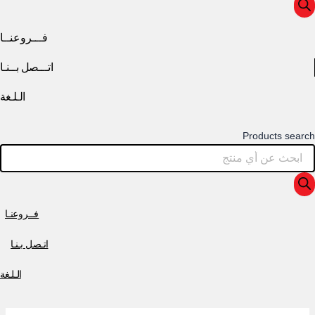
فـــروعنــا
اتـــصل بــنـا
الـلـغة
Products search
فــروعنـا
اتـصل بـنـا
الـلـغة