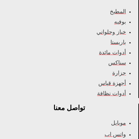
المطبخ
بوفيه
خباز وحلواني
باريستا
أدوات مائدة
سناكس
جزارة
أجهزة قياس
أدوات نظافة
تواصل معنا
موبايل
واتس اب