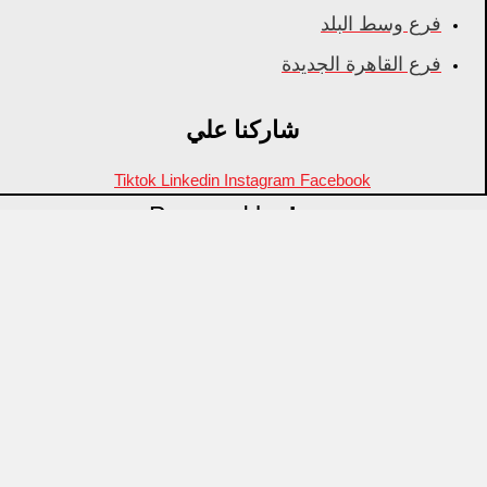
فرع وسط البلد
فرع القاهرة الجديدة
شاركنا علي
Tiktok
Linkedin
Instagram
Facebook
Powered by
Inza
Menu
منتجات مميزة
علامات تجارية
OZTI
Fathy Mahmoud
GASTROPLAST
KITPRO