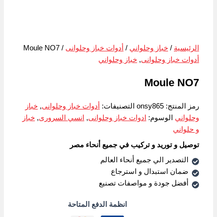
الرئيسية
/
خباز وحلواني
/
أدوات خباز وحلوانى
/ Moule NO7
أدوات خباز وحلوانى
,
خباز وحلواني
Moule NO7
رمز المنتج:
onsy865
التصنيفات:
أدوات خباز وحلوانى
,
خباز
وحلواني
الوسوم:
ادوات خباز وحلوانى
,
انسي السرورى
,
خباز
و حلواني
توصيل و توريد و تركيب في جميع أنحاء مصر
التصدير الي جميع أنحاء العالم
ضمان استبدال و استرجاع
أفضل جودة و مواصفات تصنيع
انظمة الدفع المتاحة