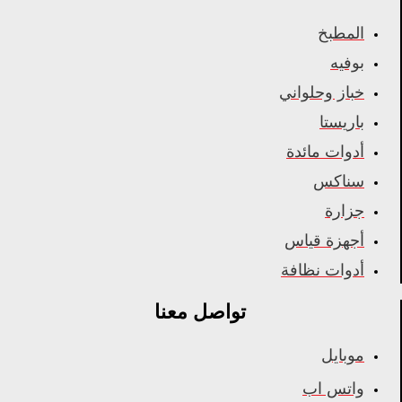
المطبخ
بوفيه
خباز وحلواني
باريستا
أدوات مائدة
سناكس
جزارة
أجهزة قياس
أدوات نظافة
تواصل معنا
موبايل
واتس اب