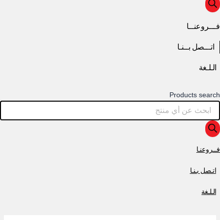
فـــروعنــا
اتـــصل بــنـا
الـلـغة
Products search
فــروعنـا
اتـصل بـنـا
الـلـغة