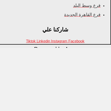
فرع وسط البلد
فرع القاهرة الجديدة
شاركنا علي
Tiktok
Linkedin
Instagram
Facebook
Powered by
Inza
Menu
منتجات مميزة
علامات تجارية
OZTI
Fathy Mahmoud
GASTROPLAST
KITPRO