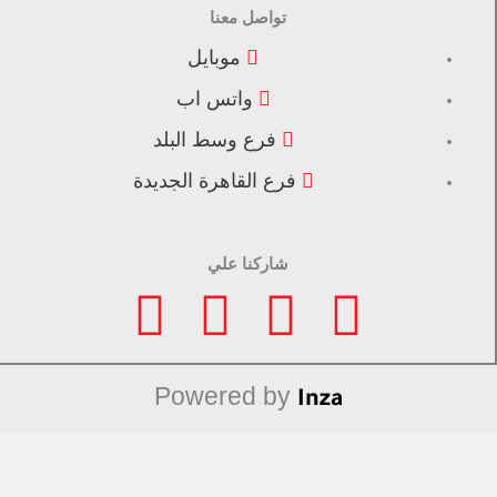
تواصل معنا
موبايل
واتس اب
فرع وسط البلد
فرع القاهرة الجديدة
شاركنا علي
F
I
L
T
a
n
i
i
Powered by
Inza
c
s
n
k
e
t
k
t