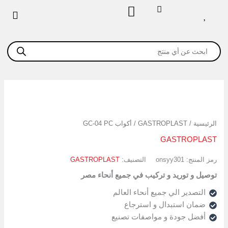
خطي
لى
لمحتوى
Products
search
كمية
أكواب
GC-
الرئيسية
/
GASTROPLAST
/ أكواب GC-04 PC
04
PC
GASTROPLAST
رمز المنتج:
onsyy301
التصنيف:
GASTROPLAST
توصيل و توريد و تركيب في جميع أنحاء مصر
التصدير الي جميع أنحاء العالم
ضمان استبدال و استرجاع
أفضل جودة و مواصفات تصنيع