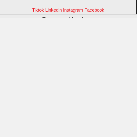
Tiktok
Linkedin
Instagram
Facebook
Powered by
Inza
Menu
منتجات مميزة
علامات تجارية
OZTI
Fathy Mahmoud
GASTROPLAST
KITPRO
CSA
Arcos
ID Fine
Porcelain International
Pasabahce