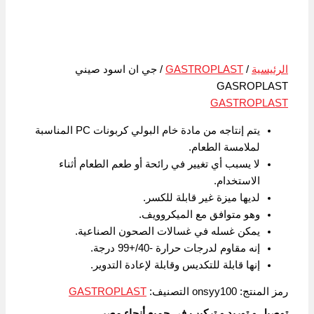
الرئيسية
/
GASTROPLAST
/ جي ان اسود صيني
GASROPLAST
GASTROPLAST
يتم إنتاجه من مادة خام البولي كربونات PC المناسبة
لملامسة الطعام.
لا يسبب أي تغيير في رائحة أو طعم الطعام أثناء
الاستخدام.
لديها ميزة غير قابلة للكسر.
وهو متوافق مع الميكروويف.
يمكن غسله في غسالات الصحون الصناعية.
إنه مقاوم لدرجات حرارة -40/+99 درجة.
إنها قابلة للتكديس وقابلة لإعادة التدوير.
رمز المنتج:
onsyy100
التصنيف:
GASTROPLAST
توصيل و توريد و تركيب في جميع أنحاء مصر