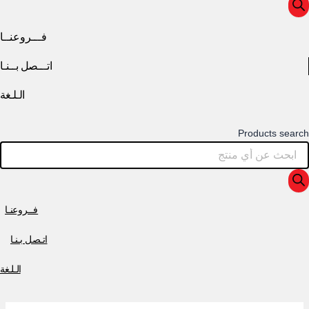
فـــروعنــا
اتـــصل بــنـا
الـلـغة
Products search
فــروعنـا
اتـصل بـنـا
الـلـغة