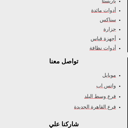
باريستا
أدوات مائدة
سناكس
جزارة
أجهزة قياس
أدوات نظافة
تواصل معنا
موبايل
واتس اب
فرع وسط البلد
فرع القاهرة الجديدة
شاركنا علي