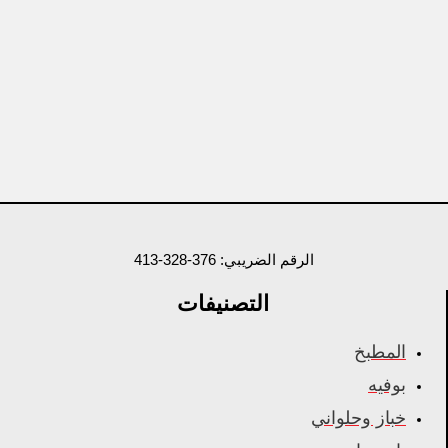
الرقم الضريبي: 376-328-413
التصنيفات
المطبخ
بوفيه
خباز وحلواني