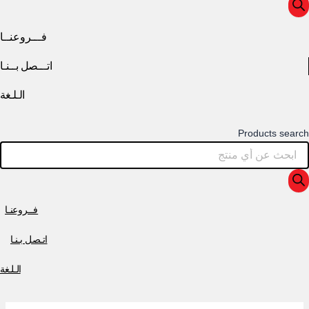
فـــروعنــا
اتـــصل بــنـا
الـلـغة
Products search
فــروعنـا
اتـصل بـنـا
الـلـغة