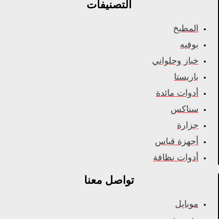
التصنيفات
المطبخ
بوفيه
خباز وحلواني
باريستا
أدوات مائدة
سناكس
جزارة
أجهزة قياس
أدوات نظافة
تواصل معنا
موبايل