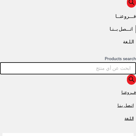
فـــروعنــا
اتـــصل بــنـا
الـلـغة
Products search
فــروعنـا
اتـصل بـنـا
الـلـغة