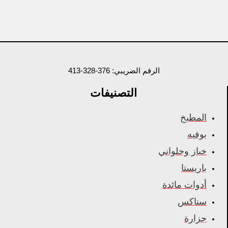
الرقم الضريبي: 376-328-413
التصنيفات
المطبخ
بوفيه
خباز وحلواني
باريستا
أدوات مائدة
سناكس
جزارة