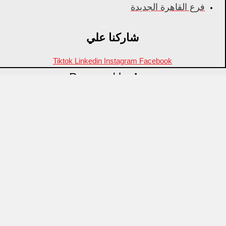
فرع القاهرة الجديدة
شاركنا علي
Tiktok
Linkedin
Instagram
Facebook
Powered by
Inza
Menu
منتجات مميزة
علامات تجارية
OZTI
Fathy Mahmoud
GASTROPLAST
KITPRO
CSA
Arcos