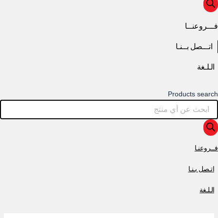
فـــروعنــا
اتـــصل بــنـا
الـلـغة
Products search
فــروعنـا
اتـصل بـنـا
الـلـغة