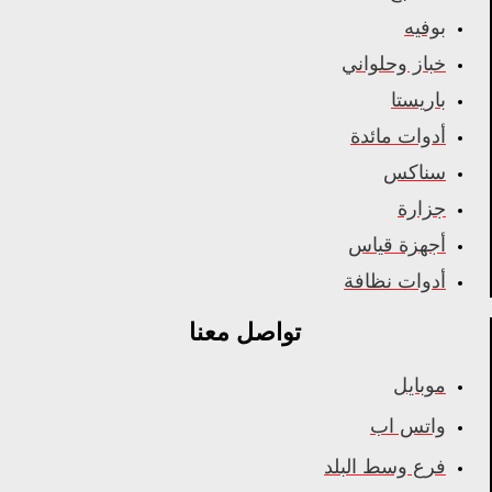
بوفيه
خباز وحلواني
باريستا
أدوات مائدة
سناكس
جزارة
أجهزة قياس
أدوات نظافة
تواصل معنا
موبايل
واتس اب
فرع وسط البلد