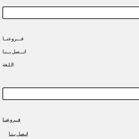
فـــروعنــا
اتـــصل بــنـا
الـلـغة
فــروعنـا
اتـصل بـنـا