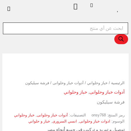
خطي
لى
لمحتوى
Products
search
كمية
فرشة
سيليكون
الرئيسية
/
خباز وحلواني
/
أدوات خباز وحلوانى
/ فرشة سيليكون
أدوات خباز وحلوانى
,
خباز وحلواني
فرشة سيليكون
رمز المنتج:
onsy768
التصنيفات:
أدوات خباز وحلوانى
,
خباز وحلواني
الوسوم:
ادوات خباز وحلوانى
,
انسي السرورى
,
خباز و حلواني
توصيل و توريد و تركيب في جميع أنحاء مصر