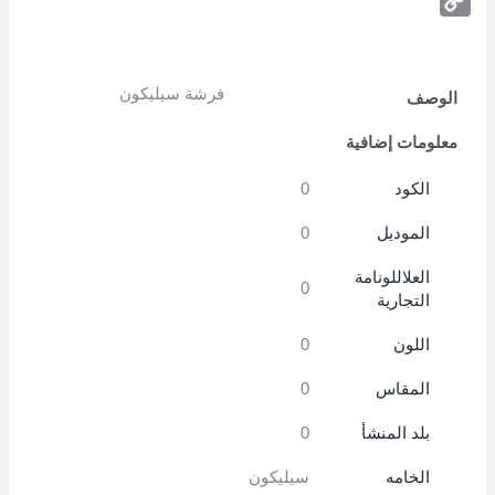
Telegram
Copy
Link
فرشة سيليكون
الوصف
معلومات إضافية
الكود
0
الموديل
0
العلاللونامة
0
التجارية
اللون
0
المقاس
0
بلد المنشأ
0
الخامه
سيليكون