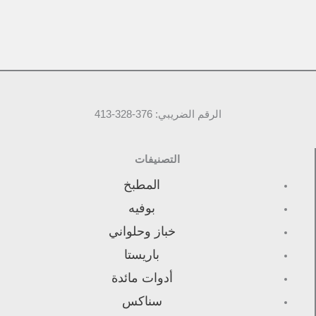
الرقم الضريبي: 376-328-413
التصنيفات
المطبخ
بوفيه
خباز وحلواني
باريستا
أدوات مائدة
سناكس