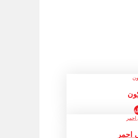
ون
ة
ى احمر