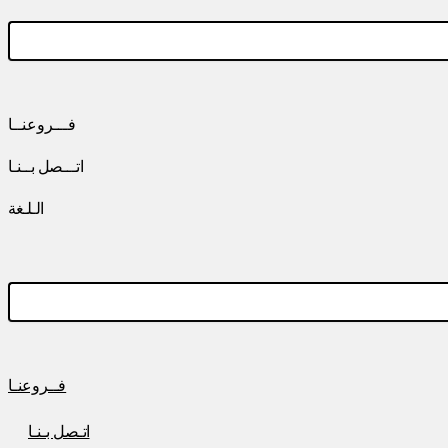
فـــروعنــا
اتـــصل بــنـا
الـلـغة
فــروعنـا
اتـصل بـنـا