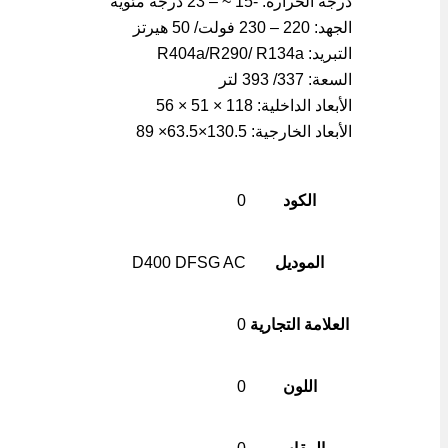
درجة الحرارة: -15 ~ – 23 درجة مئوية
الجهد: 220 – 230 فولت/ 50 هيرتز
التبريد: R404a/R290/ R134a
السعة: 337/ 393 لتر
الأبعاد الداخلية: 118 × 51 × 56
الأبعاد الخارجية: 130.5×63.5× 89
الكود
0
الموديل
D400 DFSG AC
العلامة التجارية
0
اللون
0