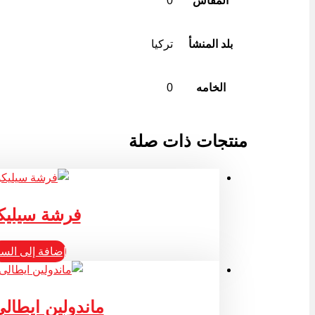
المقاس
0
بلد المنشأ
تركيا
الخامه
0
منتجات ذات صلة
فرشة سيليك
إضافة إلى السل
ماندولين ايطال