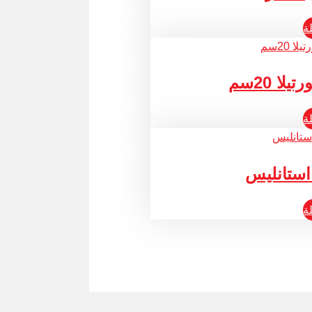
ة
 20سم
ة
استانليس
ة