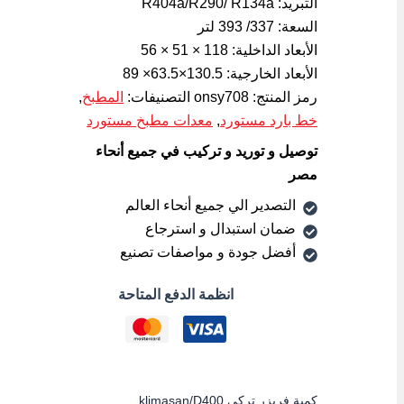
التبريد: R404a/R290/ R134a
السعة: 337/ 393 لتر
الأبعاد الداخلية: 118 × 51 × 56
الأبعاد الخارجية: 130.5×63.5× 89
رمز المنتج:
onsy708
التصنيفات:
المطبخ
,
خط بارد مستورد
,
معدات مطبخ مستورد
توصيل و توريد و تركيب في جميع أنحاء
مصر
التصدير الي جميع أنحاء العالم
ضمان استبدال و استرجاع
أفضل جودة و مواصفات تصنيع
انظمة الدفع المتاحة
كمية فريزر تركى klimasan/D400