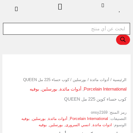
خطي
لى
لمحتوى
Products
search
كمية
كوب
حساء
الرئيسية
/
أدوات مائدة
/
بورسلين
/ كوب حساء 225 مل QUEEN
225
مل
Porcelain International
,
أدوات مائدة
,
بورسلين
,
بوفيه
QUEEN
كوب حساء كوين 225 مل QUEEN
رمز المنتج:
onsy2169
التصنيفات:
Porcelain International
,
أدوات مائدة
,
بورسلين
,
بوفيه
الوسوم:
ادوات مائدة
,
انسي السرورى
,
بورسلين
,
بوفيه