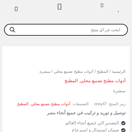
خطي
لى
لمحتوى
Products
search
كمية
مبشرة
الرئيسية
/
المطبخ
/
أدوات مطبخ تصنيع محلي
/ مبشرة
أدوات مطبخ تصنيع محلي
,
المطبخ
مبشرة
رمز المنتج:
onsy47
التصنيفات:
أدوات مطبخ تصنيع محلي
,
المطبخ
توصيل و توريد و تركيب في جميع أنحاء مصر
التصدير الي جميع أنحاء العالم
ضمان استبدال و استرجاع