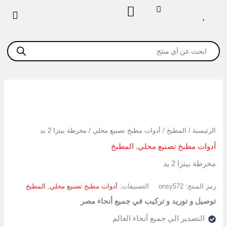
خطي
لى
لمحتوى
Products
search
كمية
مخرطة
بيتزا
2
الرئيسية
/
المطبخ
/
أدوات مطبخ تصنيع محلي
/ مخرطة بيتزا 2 يد
يد
أدوات مطبخ تصنيع محلي
,
المطبخ
مخرطة بيتزا 2 يد
رمز المنتج:
onsy572
التصنيفات:
أدوات مطبخ تصنيع محلي
,
المطبخ
توصيل و توريد و تركيب في جميع أنحاء مصر
التصدير الي جميع أنحاء العالم