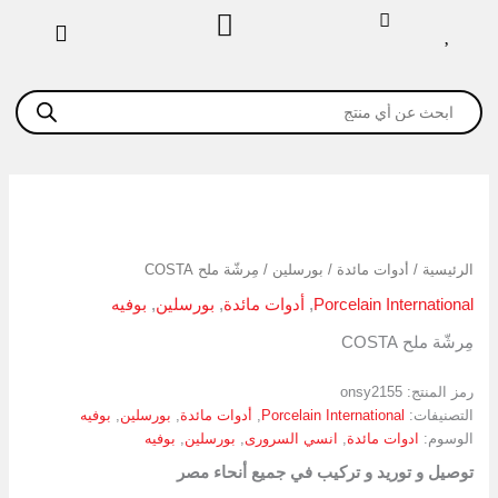
خطي
لى
لمحتوى
Products
search
كمية
مِرشّة
ملح
الرئيسية
/
أدوات مائدة
/
بورسلين
/ مِرشّة ملح COSTA
COSTA
Porcelain International
,
أدوات مائدة
,
بورسلين
,
بوفيه
مِرشّة ملح COSTA
رمز المنتج:
onsy2155
التصنيفات:
Porcelain International
,
أدوات مائدة
,
بورسلين
,
بوفيه
الوسوم:
ادوات مائدة
,
انسي السرورى
,
بورسلين
,
بوفيه
توصيل و توريد و تركيب في جميع أنحاء مصر