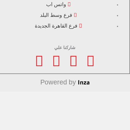
واتس اب
فرع وسط البلد
فرع القاهرة الجديدة
شاركنا علي
F
I
L
T
a
n
i
i
Powered by
Inza
c
s
n
k
e
t
k
t
b
a
e
o
منتجات مميزة