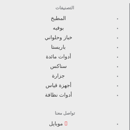
التصنيفات
المطبخ
بوفيه
خباز وحلواني
باريستا
أدوات مائدة
سناكس
جزارة
أجهزة قياس
أدوات نظافة
تواصل معنا
موبايل