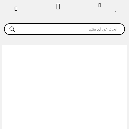
خطي
لى
لمحتوى
Products
search
كمية
وعاء
دائري
من
البولي
كربونات
سعة
6
لتر