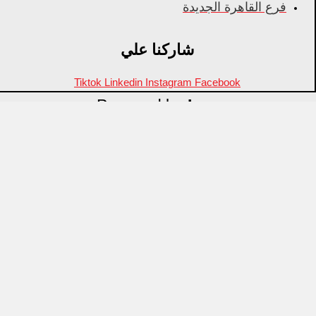
فرع القاهرة الجديدة
شاركنا علي
Tiktok
Linkedin
Instagram
Facebook
Powered by
Inza
Menu
منتجات مميزة
علامات تجارية
OZTI
Fathy Mahmoud
GASTROPLAST
KITPRO
CSA
Arcos