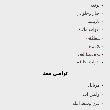
بوفيه
خباز وحلواني
باريستا
أدوات مائدة
سناكس
جزارة
أجهزة قياس
أدوات نظافة
تواصل معنا
موبايل
واتس اب
فرع وسط البلد