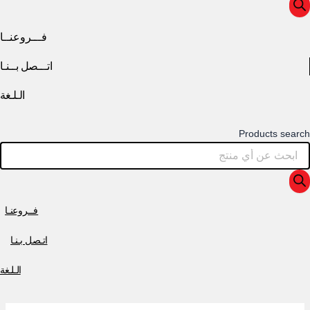
فـــروعنــا
اتـــصل بــنـا
الـلـغة
Products search
فــروعنـا
اتـصل بـنـا
الـلـغة