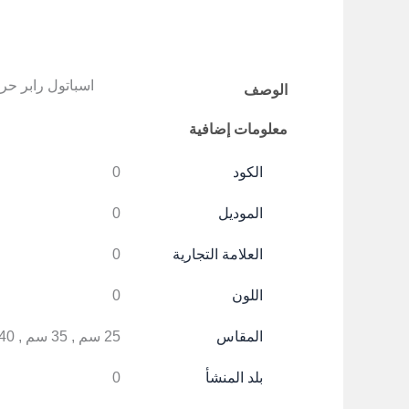
اسباتول رابر حر
الوصف
معلومات إضافية
الكود
0
الموديل
0
العلامة التجارية
0
اللون
0
المقاس
25 سم , 35 سم , 40 سم
بلد المنشأ
0