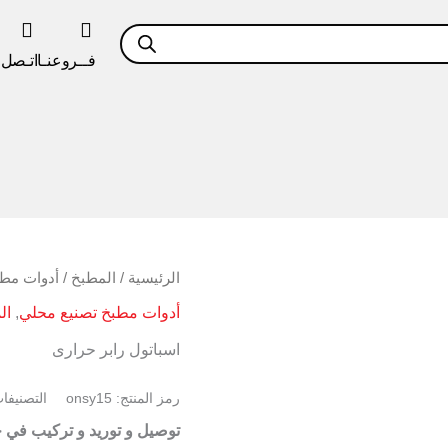
فــروعنـا
اتـصل ب
كمية
الرئيسية
/
المطبخ
/
أدوات مطب
اسباتول
أدوات مطبخ تصنيع محلي
,
ال
رابر
حرارى
اسباتول رابر حرارى
رمز المنتج:
onsy15
التصنيفا
توصيل و توريد و تركيب في 