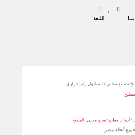
ـنـا
الـلـغة
خ تصنيع محلي
/ اسباتول رابر حرارى
مطبخ
ت:
أدوات مطبخ تصنيع محلي
,
المطبخ
جميع أنحاء مصر