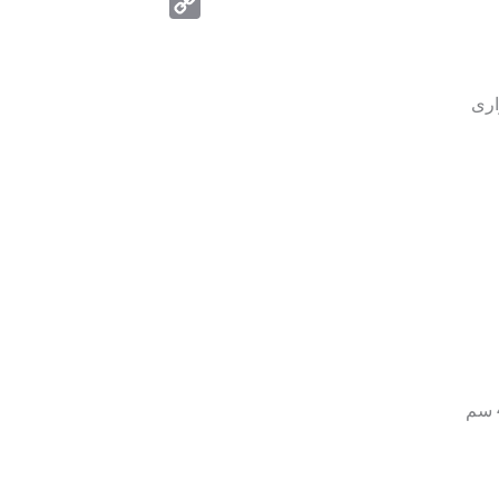
Telegram
Copy
Link
ارى