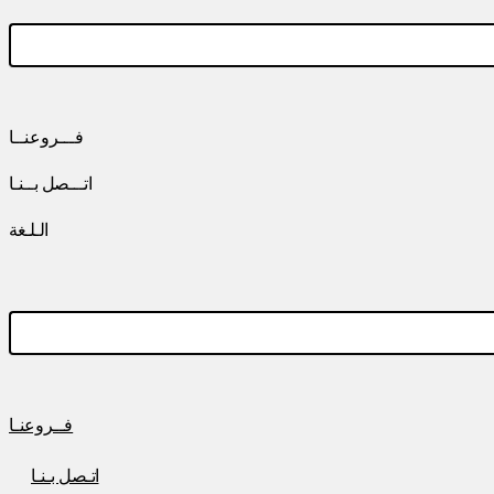
فـــروعنــا
اتـــصل بــنـا
الـلـغة
فــروعنـا
اتـصل بـنـا