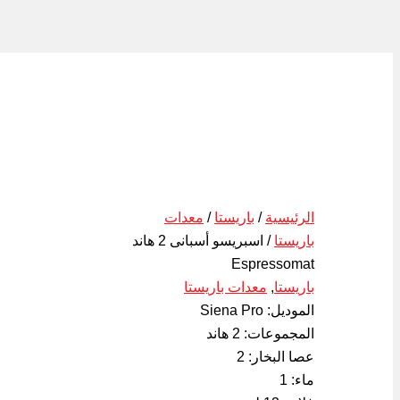
الرئيسية
/
باريستا
/
معدات
باريستا
/ اسبريسو أسبانى 2 هاند
Espressomat
باريستا
,
معدات باريستا
الموديل: Siena Pro
المجموعات: 2 هاند
عصا البخار: 2
ماء: 1