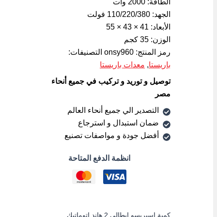
الطاقة: 2000 وات
الجهد: 110/220/380 فولت
الأبعاد: 41 × 43 × 55
الوزن: 35 كجم
رمز المنتج:
onsy960
التصنيفات:
باريستا
,
معدات باريستا
توصيل و توريد و تركيب في جميع أنحاء
مصر
التصدير الي جميع أنحاء العالم
ضمان استبدال و استرجاع
أفضل جودة و مواصفات تصنيع
انظمة الدفع المتاحة
كمية اسبريسو ايطالى 2 هاند اتوماتيك