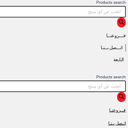
Products search
فـــروعنــا
اتـــصل بــنـا
الـلـغة
Products search
فــروعنـا
اتـصل بـنـا