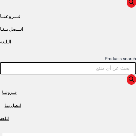
فـــروعنــا
اتـــصل بــنـا
الـلـغة
Products search
فــروعنـا
اتـصل بـنـا
الـلـغة