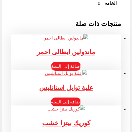
الخامه
0
منتجات ذات صلة
ماندولين ايطالى احمر
إضافة إلى السلة
علبة توابل استانليس
إضافة إلى السلة
كوريك بيتزا خشب