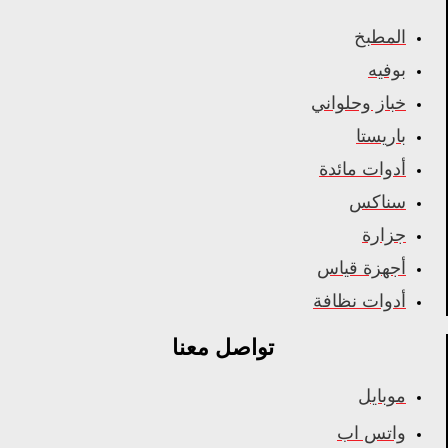
المطبخ
بوفيه
خباز وحلواني
باريستا
أدوات مائدة
سناكس
جزارة
أجهزة قياس
أدوات نظافة
تواصل معنا
موبايل
واتس اب