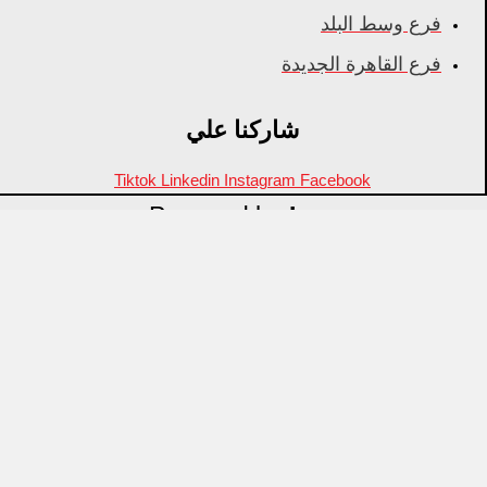
فرع وسط البلد
فرع القاهرة الجديدة
شاركنا علي
Tiktok
Linkedin
Instagram
Facebook
Powered by
Inza
Menu
منتجات مميزة
علامات تجارية
OZTI
Fathy Mahmoud
GASTROPLAST
KITPRO